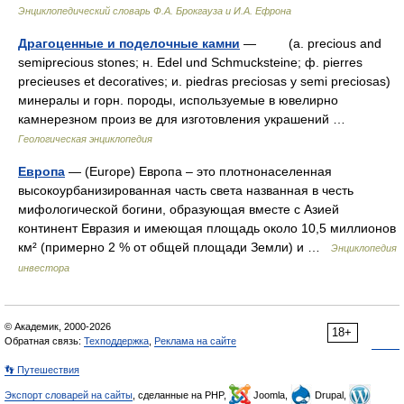
Энциклопедический словарь Ф.А. Брокгауза и И.А. Ефрона
Драгоценные и поделочные камни
— (a. precious and
semiprecious stones; н. Edel und Schmucksteine; ф. pierres
precieuses et decoratives; и. piedras preciosas y semi preciosas)
минералы и горн. породы, используемые в ювелирно
камнерезном произ ве для изготовления украшений …
Геологическая энциклопедия
Европа
— (Europe) Европа – это плотнонаселенная
высокоурбанизированная часть света названная в честь
мифологической богини, образующая вместе с Азией
континент Евразия и имеющая площадь около 10,5 миллионов
км² (примерно 2 % от общей площади Земли) и …
Энциклопедия
инвестора
© Академик, 2000-2026
18+
Обратная связь:
Техподдержка
,
Реклама на сайте
👣 Путешествия
Экспорт словарей на сайты
, сделанные на PHP,
Joomla,
Drupal,