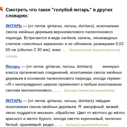
Смотреть что такое "голубой янтарь" в других
словарях:
ЯНТАРЬ
— (от литов. gintaras, латыш, dziritars), ископаемая
смола хвойных деревьев верхнемелового палеогенового
периода. Встречается в виде натёков, капель, линзовидных
слепков «смоляных карманов» и их обломков, размерами 0,02
50 см (обычно 2 30 мм); макс …
Биологический энциклопедический
словарь
Янтарь
— (от литов. gintaras, латыш. dzintars) минерал
класса органических соединений, ископаемая смола хвойных
деревьев в основном палеогенового периода; иногда термин
«Я.» неоправданно широко применяют к любым ископаемым
смолам мелнеогенового… …
Большая советская энциклопедия
ЯНТАРЬ
— (от литов. gintaras, латыш, dzintars) твёрдая
ископаемая смола хвойных деревьев. Я. аморфный, вязкий,
легко поддаётся механич. обработке. Цвет от жёлтого до жёлто
красного и жёлто бурого, иногда светло коричневый, молочно
белый, оранжевый; редко… …
Большой энциклопедический